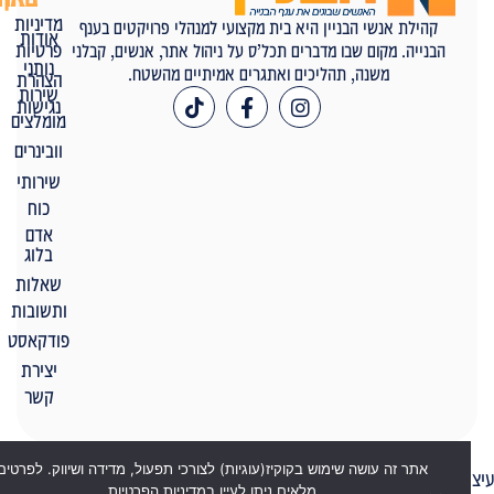
מדיניות
קהילת אנשי הבניין היא בית מקצועי למנהלי פרויקטים בענף
אודות
פרטיות
הבנייה. מקום שבו מדברים תכל’ס על ניהול אתר, אנשים, קבלני
נותני
משנה, תהליכים ואתגרים אמיתיים מהשטח.
הצהרת
שירות
נגישות
מומלצים
וובינרים
שירותי
כוח
אדם
בלוג
שאלות
ותשובות
פודקאסט
יצירת
קשר
אתר זה עושה שימוש בקוקיז(עוגיות) לצורכי תפעול, מדידה ושיווק. לפרטים
יתוח ובניית האתר: Feldman-Digital.co.il
מלאים ניתן לעיין במדיניות הפרטיות