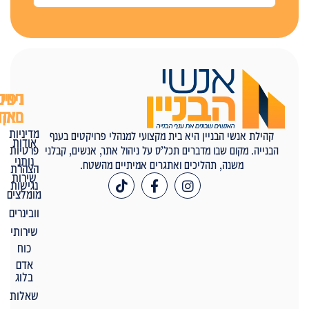
ניווט
דפים
באתר
חוקיים
מדיניות
קהילת אנשי הבניין היא בית מקצועי למנהלי פרויקטים בענף
אודות
פרטיות
הבנייה. מקום שבו מדברים תכל’ס על ניהול אתר, אנשים, קבלני
נותני
משנה, תהליכים ואתגרים אמיתיים מהשטח.
הצהרת
שירות
נגישות
מומלצים
וובינרים
שירותי
כוח
אדם
בלוג
שאלות