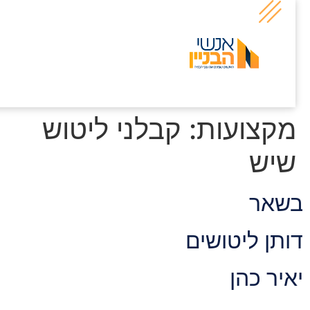
קצועות:
קבלני ליטוש
יש
שאר
ותן ליטושים
איר כהן