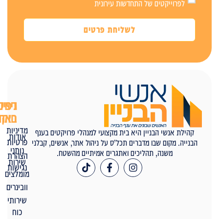
לפרוייקטים של התחדשות עירונית
לשליחת פרטים
ניווט
דפים
באתר
חוקיים
מדיניות
קהילת אנשי הבניין היא בית מקצועי למנהלי פרויקטים בענף
אודות
פרטיות
הבנייה. מקום שבו מדברים תכל’ס על ניהול אתר, אנשים, קבלני
נותני
משנה, תהליכים ואתגרים אמיתיים מהשטח.
הצהרת
שירות
נגישות
מומלצים
וובינרים
שירותי
כוח