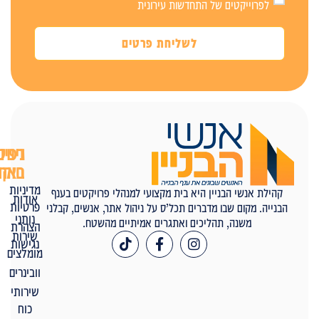
לפרוייקטים של התחדשות עירונית
לשליחת פרטים
ניווט
דפים
באתר
חוקיים
מדיניות
קהילת אנשי הבניין היא בית מקצועי למנהלי פרויקטים בענף
אודות
פרטיות
הבנייה. מקום שבו מדברים תכל’ס על ניהול אתר, אנשים, קבלני
נותני
משנה, תהליכים ואתגרים אמיתיים מהשטח.
הצהרת
שירות
נגישות
מומלצים
וובינרים
שירותי
כוח