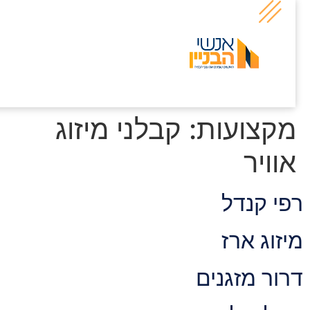
קצועות:
קבלני מיזוג
וויר
פי קנדל
יזוג ארז
רור מזגנים