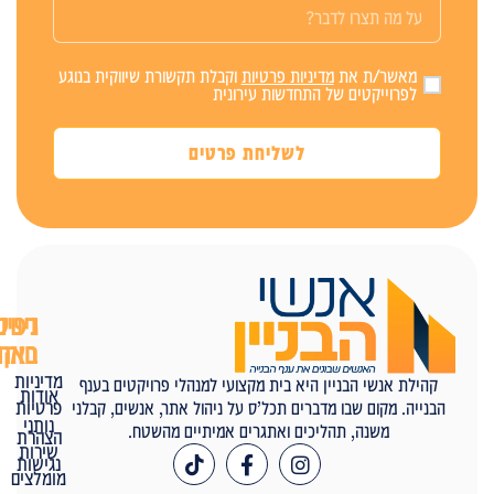
מאשר/ת את
מדיניות פרטיות
וקבלת תקשורת שיווקית בנוגע
לפרוייקטים של התחדשות עירונית
לשליחת פרטים
ניווט
דפים
באתר
חוקיים
מדיניות
קהילת אנשי הבניין היא בית מקצועי למנהלי פרויקטים בענף
אודות
פרטיות
הבנייה. מקום שבו מדברים תכל’ס על ניהול אתר, אנשים, קבלני
נותני
משנה, תהליכים ואתגרים אמיתיים מהשטח.
הצהרת
שירות
נגישות
מומלצים