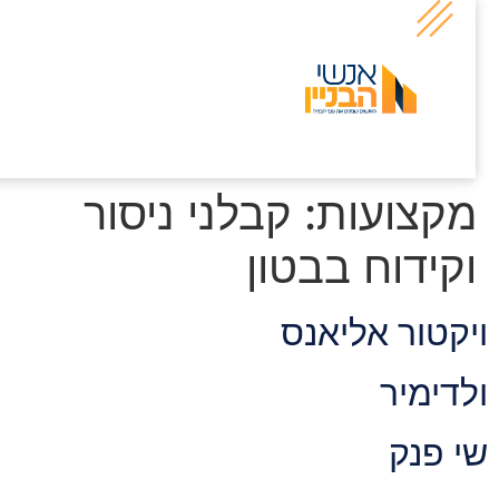
קצועות:
קבלני ניסור
קידוח בבטון
יקטור אליאנס
לדימיר
י פנק