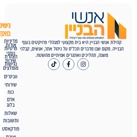
ניווט
דפים
באתר
חוקיים
מדיניות
קהילת אנשי הבניין היא בית מקצועי למנהלי פרויקטים בענף
אודות
פרטיות
הבנייה. מקום שבו מדברים תכל’ס על ניהול אתר, אנשים, קבלני
נותני
משנה, תהליכים ואתגרים אמיתיים מהשטח.
הצהרת
שירות
נגישות
מומלצים
וובינרים
שירותי
כוח
אדם
בלוג
שאלות
ותשובות
פודקאסט
יצירת