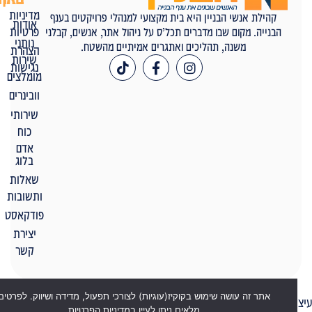
מדיניות
קהילת אנשי הבניין היא בית מקצועי למנהלי פרויקטים בענף
אודות
פרטיות
הבנייה. מקום שבו מדברים תכל’ס על ניהול אתר, אנשים, קבלני
נותני
משנה, תהליכים ואתגרים אמיתיים מהשטח.
הצהרת
שירות
נגישות
מומלצים
וובינרים
שירותי
כוח
אדם
בלוג
שאלות
ותשובות
פודקאסט
יצירת
קשר
אתר זה עושה שימוש בקוקיז(עוגיות) לצורכי תפעול, מדידה ושיווק. לפרטים
יתוח ובניית האתר: Feldman-Digital.co.il
מלאים ניתן לעיין במדיניות הפרטיות