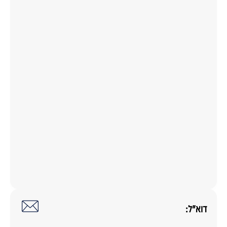
דוא"ל: