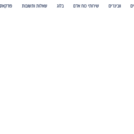
ם
וובינרים
שירותי כוח אדם
בלוג
שאלות ותשובות
פודקאס