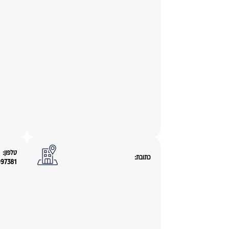
טלפון:
כתובת:
997381