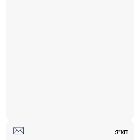
דוא"ל: