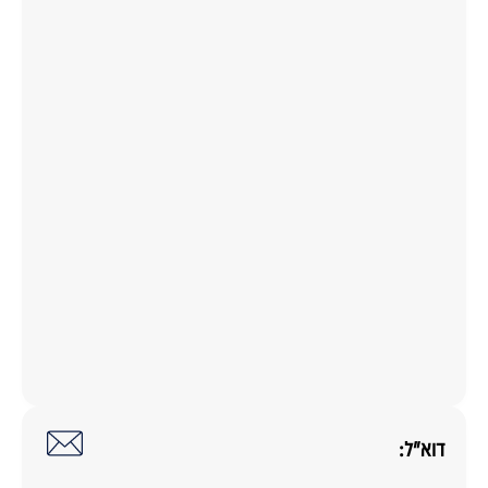
דוא"ל: