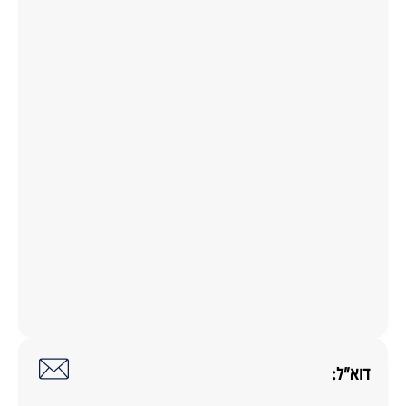
דוא"ל: