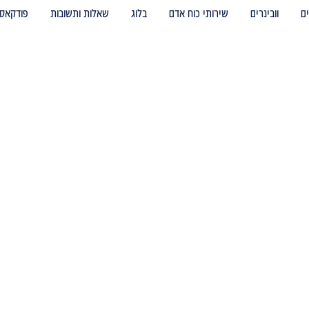
ם
וובינרים
שירותי כוח אדם
בלוג
שאלות ותשובות
פודקאס