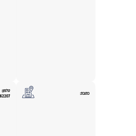
טלפון:
כתובת:
962207