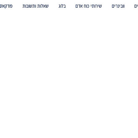
ם
וובינרים
שירותי כוח אדם
בלוג
שאלות ותשובות
פודקאס