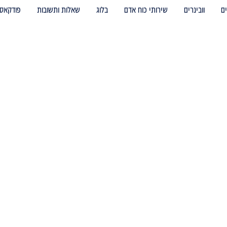
ם
וובינרים
שירותי כוח אדם
בלוג
שאלות ותשובות
פודקאס