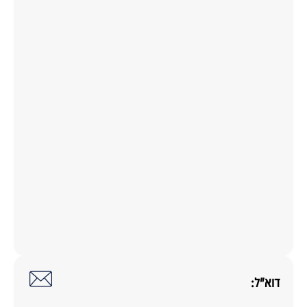
דוא"ל: