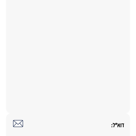
דוא"ל: