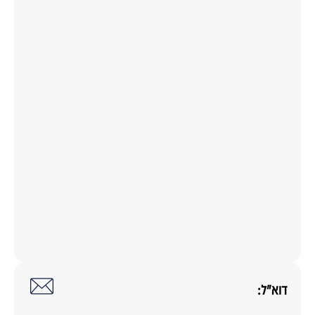
דוא"ל: