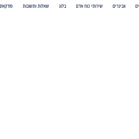
ם
וובינרים
שירותי כוח אדם
בלוג
שאלות ותשובות
פודקאס