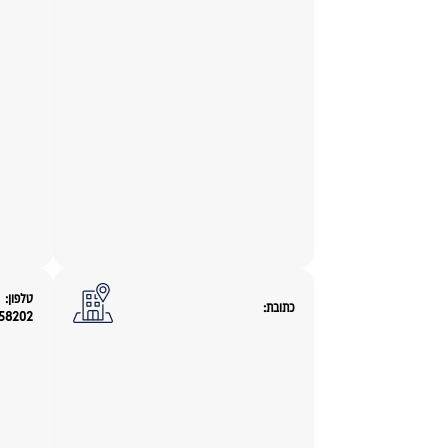
טלפון:
כתובת:
058202