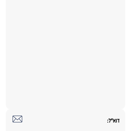
דוא"ל: