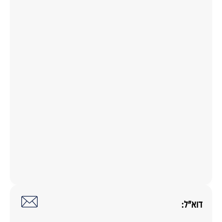
דוא"ל: