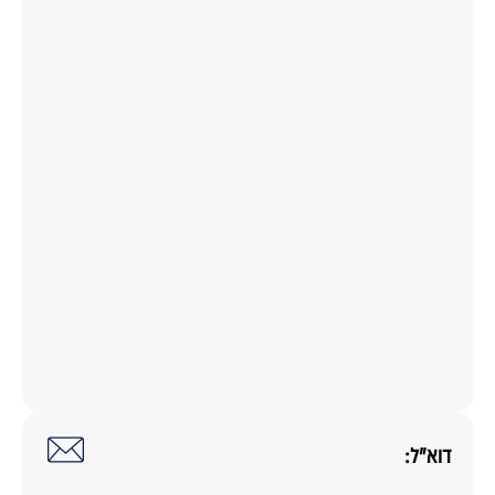
דוא"ל: