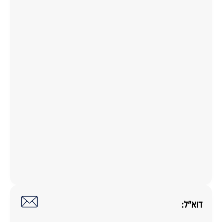
דוא"ל: