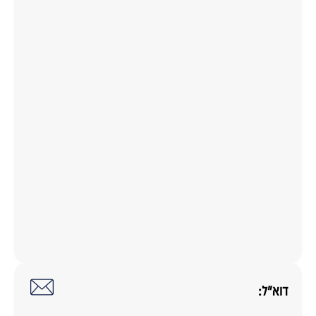
דוא"ל: