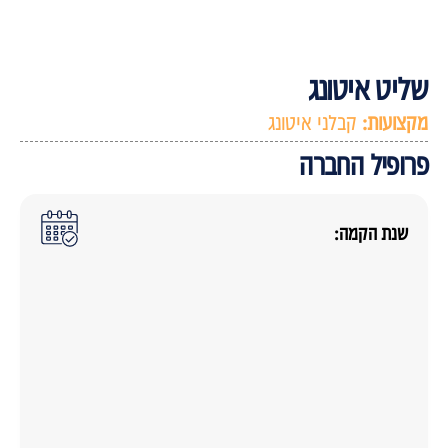
ליט איטונג
קצועות:
קבלני איטונג
רופיל החברה
שנת הקמה: