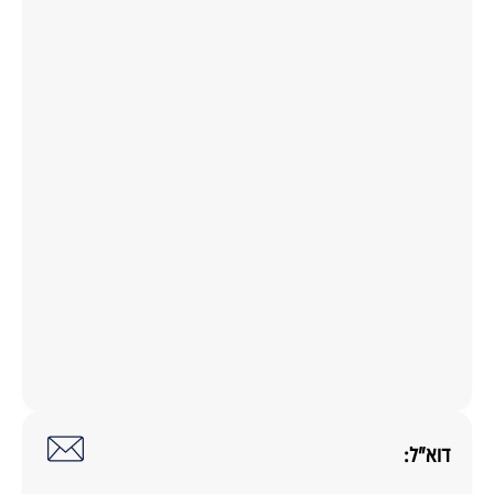
דוא"ל: