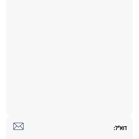
דוא"ל: