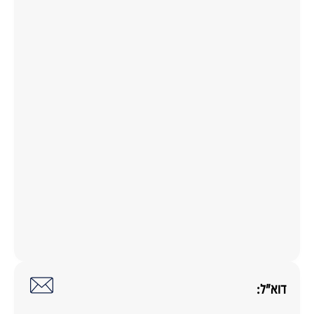
דוא"ל: