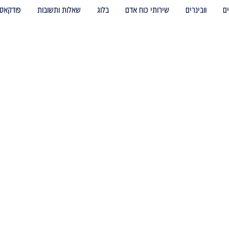
ם
וובינרים
שירותי כוח אדם
בלוג
שאלות ותשובות
פודקאס