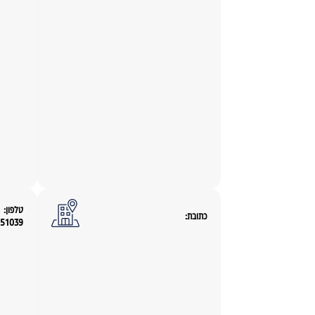
טלפון:
כתובת:
251039