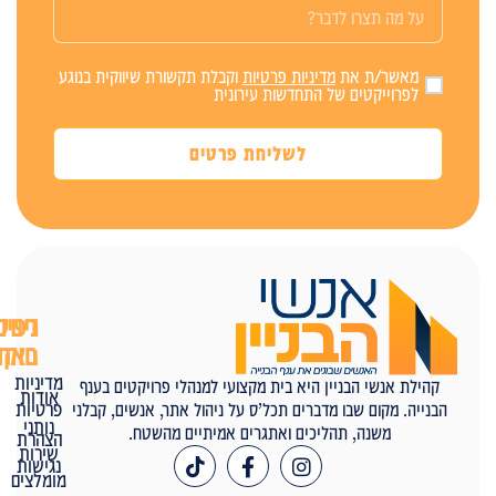
מאשר/ת את
מדיניות פרטיות
וקבלת תקשורת שיווקית בנוגע
לפרוייקטים של התחדשות עירונית
לשליחת פרטים
ניווט
דפים
באתר
חוקיים
מדיניות
קהילת אנשי הבניין היא בית מקצועי למנהלי פרויקטים בענף
אודות
פרטיות
הבנייה. מקום שבו מדברים תכל’ס על ניהול אתר, אנשים, קבלני
נותני
משנה, תהליכים ואתגרים אמיתיים מהשטח.
הצהרת
שירות
נגישות
מומלצים